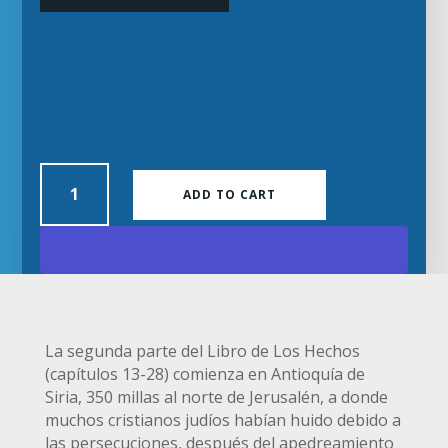
Descripción
Vol
ADD TO CART
2.
De
Antioquía
de
Siria
hasta
La segunda parte del Libro de Los Hechos
Roma
(capítulos 13-28) comienza en Antioquía de
quantity
Siria, 350 millas al norte de Jerusalén, a donde
muchos cristianos judíos habían huido debido a
las persecuciones, después del apedreamiento