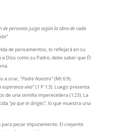
ón de personas juzga según la obra de cada
ión”
ida de pensamientos, lo reflejará en su
a a Dios como su Padre, debe saber que Él
ona.
do a orar,
“Padre Nuestro”
(Mt 6:9).
a esperanza viva”
(1 P 1:3). Luego presenta
dos de una semilla imperecedera (1:23). La
cida
“ya que te diriges”
,
lo que muestra una
ia para pecar impunemente. El creyente