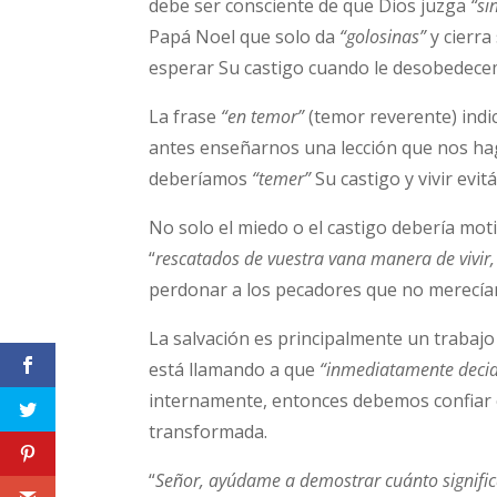
debe ser consciente de que Dios juzga
“si
Papá Noel que solo da
“golosinas”
y cierra
esperar Su castigo cuando le desobedecem
La frase
“en temor”
(temor reverente) indi
antes enseñarnos una lección que nos haga
deberíamos
“temer”
Su castigo y vivir evit
No solo el miedo o el castigo debería mot
“
rescatados de vuestra vana manera de vivir, 
perdonar a los pecadores que no merecía
La salvación es principalmente un trabajo
está llamando a que
“inmediatamente decid
internamente, entonces debemos confiar e
transformada.
“
Señor, ayúdame a demostrar cuánto significa