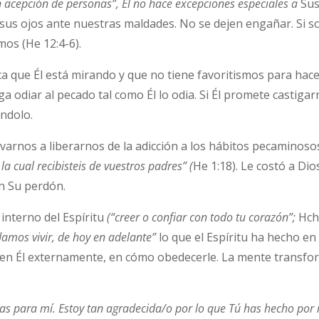
n acepción de personas”,
Él no hace excepciones especiales a
Sus 
 sus ojos ante nuestras maldades. No se dejen engañar. Si
os (He 12:4-6).
ca que Él está mirando y que no tiene favoritismos para ha
 odiar al pecado tal como Él lo odia. Si Él promete castiga
ándolo.
ivarnos a liberarnos de la adicción a los hábitos pecamino
la cual recibisteis de vuestros padres
” (
He 1:18). Le costó a Dio
n Su perdón.
 interno del Espíritu
(“creer o confiar con todo tu corazón”;
Hch
amos vivir, de hoy en adelante”
lo que el Espíritu ha hecho en 
n Él externamente, en cómo obedecerle. La mente transforma
s para mí. Estoy tan agradecida/o por lo que Tú has hecho por m