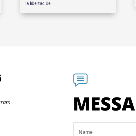
la libertad de...
G
N
MESSA
ogram