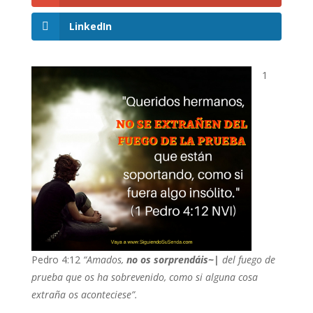
LinkedIn
1
Pedro 4:12
“Amados,
no os sorprendáis~|
del fuego de
prueba que os ha sobrevenido, como si alguna cosa
extraña os aconteciese”.