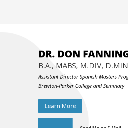
DR. DON FANNIN
B.A., MABS, M.DIV, D.MI
Assistant Director Spanish Masters Pr
Brewton-Parker College and Seminary
Learn More
Send Me an E-Mail