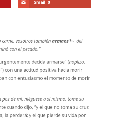
Gmail
0
a carne, vosotros también
armaos*~
del
minó con el pecado.”
“urgentemente decida armarse” (
hoplizo
,
) con una actitud positiva hacia morir
raban con entusiasmo el momento de morir
en pos de mí, niéguese a sí mismo, tome su
te cuando dijo, “y el que no toma su cruz
a, la perderá; y el que pierde su vida por