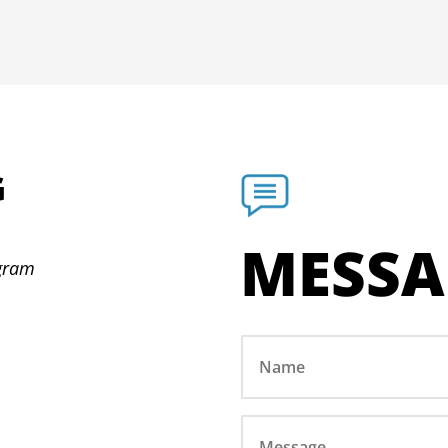
G
N
MESSA
ogram