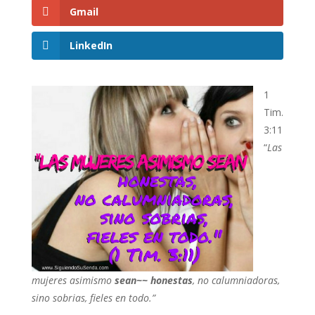
Gmail
LinkedIn
1
Tim.
3:11
“
Las
mujeres asimismo
sean~~ honestas
, no calumniadoras,
sino sobrias, fieles en todo.”