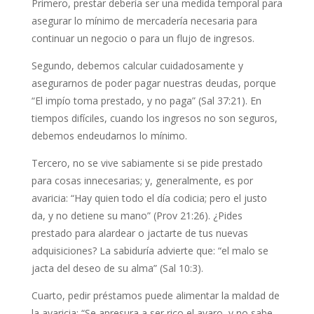
Primero, prestar debería ser una medida temporal para
asegurar lo mínimo de mercadería necesaria para
continuar un negocio o para un flujo de ingresos.
Segundo, debemos calcular cuidadosamente y
asegurarnos de poder pagar nuestras deudas, porque
“El impío toma prestado, y no paga” (Sal 37:21). En
tiempos difíciles, cuando los ingresos no son seguros,
debemos endeudarnos lo mínimo.
Tercero, no se vive sabiamente si se pide prestado
para cosas innecesarias; y, generalmente, es por
avaricia: “Hay quien todo el día codicia; pero el justo
da, y no detiene su mano” (Prov 21:26). ¿Pides
prestado para alardear o jactarte de tus nuevas
adquisiciones? La sabiduría advierte que: “el malo se
jacta del deseo de su alma” (Sal 10:3).
Cuarto, pedir préstamos puede alimentar la maldad de
la avaricia: “Se apresura a ser rico el avaro, y no sabe