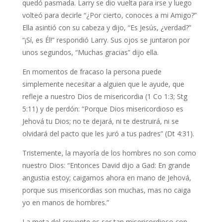
quedó pasmada. Larry se dio vuelta para irse y luego
volteó para decirle “¿Por cierto, conoces a mi Amigo?”
Ella asintió con su cabeza y dijo, “Es Jesús, ¿verdad?”
“¡Sí, es Él!” respondió Larry. Sus ojos se juntaron por
unos segundos, “Muchas gracias” dijo ella.
En momentos de fracaso la persona puede
simplemente necesitar a alguien que le ayude, que
refleje a nuestro Dios de misericordia (1 Co 1:3; Stg
5:11) y de perdón: “Porque Dios misericordioso es
Jehová tu Dios; no te dejará, ni te destruirá, ni se
olvidará del pacto que les juró a tus padres” (Dt 4:31).
Tristemente, la mayoría de los hombres no son como
nuestro Dios: “Entonces David dijo a Gad: En grande
angustia estoy; caigamos ahora en mano de Jehová,
porque sus misericordias son muchas, mas no caiga
yo en manos de hombres.”
La meta del creyente es ser tan misericordioso con