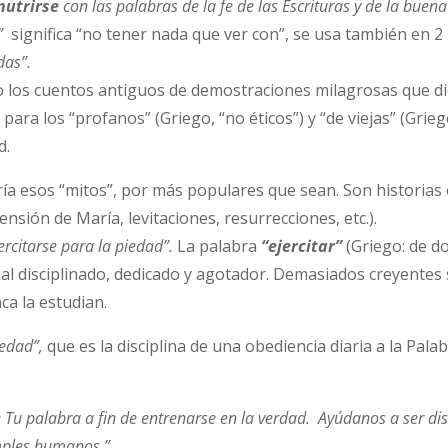
nutrirse
con las palabras de la fe de las Escrituras y de la bue
”
significa “no tener nada que ver con”, se usa también en 2 
das”.
mo los cuentos antiguos de demostraciones milagrosas que di
 para los “profanos” (Griego, “no éticos”) y “de viejas” (Grie
d.
a esos “mitos”, por más populares que sean. Son historias
ensión de María, levitaciones, resurrecciones, etc.).
ercitarse para la piedad”.
La palabra
“ejercitar”
(Griego: de d
ual disciplinado, dedicado y agotador. Demasiados creyente
ca la estudian.
iedad”,
que es la disciplina de una obediencia diaria a la Palabr
te Tu palabra a fin de entrenarse en la verdad. Ayúdanos a ser d
imples humanos.”