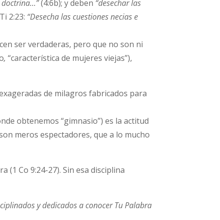
na doctrina…”
(4:6b); y deben
“desechar las
Ti 2:23:
“Desecha las cuestiones necias e
cen ser verdaderas, pero que no son ni
go
,
“característica de mujeres viejas”),
 exageradas de milagros fabricados para
onde obtenemos “gimnasio”) es la actitud
s son meros espectadores, que a lo mucho
a (1 Co 9:24-27). Sin esa disciplina
isciplinados y dedicados a conocer Tu Palabra