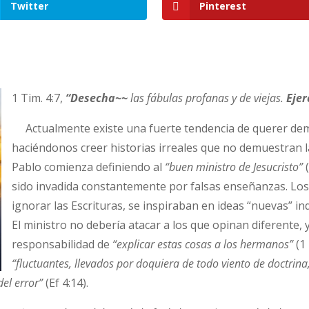
Twitter
Pinterest
1 Tim. 4:7,
“
Desecha~~
las fábulas profanas y de viejas.
Ejer
Actualmente existe una fuerte tendencia de querer dem
haciéndonos creer historias irreales que no demuestran la
Pablo comienza definiendo al
“buen ministro de Jesucristo”
sido invadida constantemente por falsas enseñanzas. Los 
ignorar las Escrituras, se inspiraban en ideas “nuevas” i
El ministro no debería atacar a los que opinan diferente,
responsabilidad de
“explicar estas cosas a los hermanos”
(1
“fluctuantes, llevados por doquiera de todo viento de doctri
el error”
(Ef 4:14).