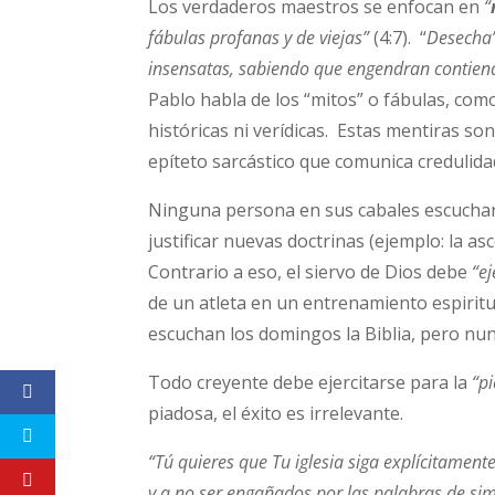
Los verdaderos maestros se enfocan en
“
fábulas profanas y de viejas”
(4:7). “
Desecha
insensatas, sabiendo que engendran contien
Pablo habla de los “mitos” o fábulas, co
históricas ni verídicas. Estas mentiras son
epíteto sarcástico que comunica credulida
Ninguna persona en sus cabales escucharí
justificar nuevas doctrinas (ejemplo: la asc
Contrario a eso, el siervo de Dios debe
“ej
de un atleta en un entrenamiento espirit
escuchan los domingos la Biblia, pero nun
Todo creyente debe ejercitarse para la
“p
piadosa, el éxito es irrelevante.
“Tú quieres que Tu iglesia siga explícitamen
y a no ser engañados por las palabras de s