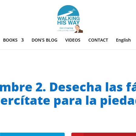
BOOKS
DON’S BLOG
VIDEOS
CONTACT
English
mbre 2. Desecha las f
jercítate para la pieda