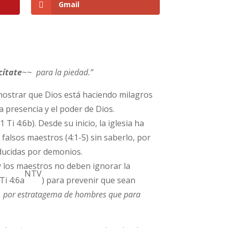
Gmail
cítate
~~
para la piedad.”
ostrar que Dios está haciendo milagros
 presencia y el poder de Dios.
(1 Ti 4:6b). Desde su inicio, la iglesia ha
falsos maestros (4:1-5) sin saberlo, por
nducidas por demonios.
 y los maestros no deben ignorar la
NTV
 Ti 4:6a
) para prevenir que sean
na, por estratagema de hombres que para